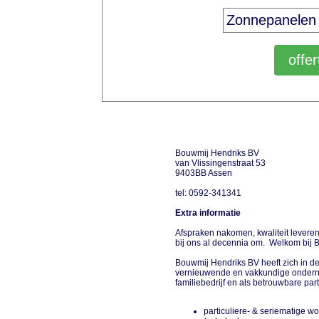
Bouwmij Hendriks BV
van Vlissingenstraat 53
9403BB Assen
tel: 0592-341341
Extra informatie
Afspraken nakomen, kwaliteit levere
bij ons al decennia om. Welkom bij 
Bouwmij Hendriks BV heeft zich in de
vernieuwende en vakkundige onderne
familiebedrijf en als betrouwbare par
particuliere- & seriematige w