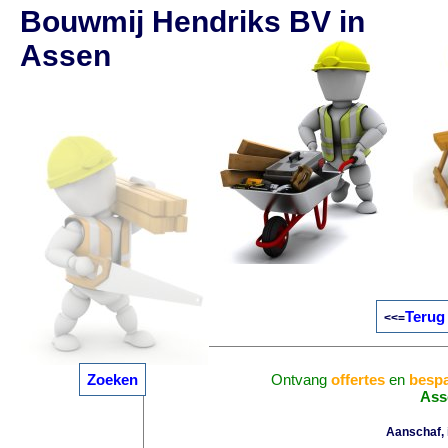
Bouwmij Hendriks BV in
Assen
Terug
<<=
Zoeken
Ontvang
offertes
en
bespa
Ass
Aanschaf, i