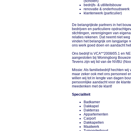
(scholen)
bedrijfs- & utiliteitsbouw
renovatie & onderhoudswerk
klantenwerk (particulier)
De belangrijkste partners in het bou
bedrijven en particuliere opdrachtge
stichtingen, verenigingen van eigen
relaties rekenen. Dat neemt niet weg 
vinden het belangrijk om langjarige r
ons werk goed doen en aandacht heb
Ons bedrijf is VCA**2008/05.1 en NE
aangesloten bij Woningborg Bouwze
Tevens zijn wij lid van de NVBU (Noor
Missie: Als familiebedrijf hechten wij
maar zeker ook met ons personeel e
willen wij tot in lengte van dagen 
persoonlijke aandacht voor de klanten
meedenken met de klant!
Specialiteit
Badkamer
Dakkapel
Dakterras
Appartementen
Carport
Dakkapellen
Maatwerk
Tuinonderhoud