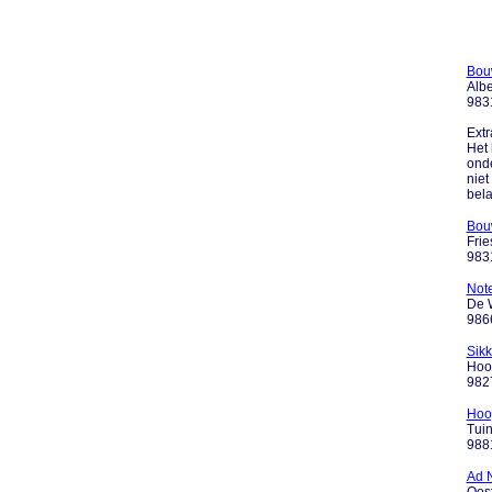
Bou
Alb
983
Extr
Het 
onde
niet
bela
Bouw
Frie
983
Not
De 
986
Sik
Hoof
9827
Hoo
Tui
988
Ad 