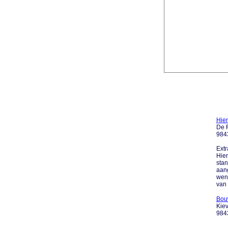
Hie
De R
9843
Extr
Hiem
stan
aang
wens
van 
Bou
Kiev
9843