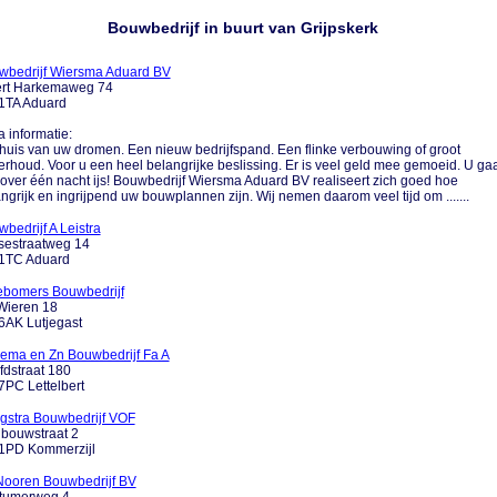
Bouwbedrijf in buurt van Grijpskerk
wbedrijf Wiersma Aduard BV
ert Harkemaweg 74
1TA Aduard
a informatie:
huis van uw dromen. Een nieuw bedrijfspand. Een flinke verbouwing of groot
rhoud. Voor u een heel belangrijke beslissing. Er is veel geld mee gemoeid. U ga
 over één nacht ijs! Bouwbedrijf Wiersma Aduard BV realiseert zich goed hoe
ngrijk en ingrijpend uw bouwplannen zijn. Wij nemen daarom veel tijd om .......
bedrijf A Leistra
sestraatweg 14
1TC Aduard
ebomers Bouwbedrijf
Wieren 18
6AK Lutjegast
kema en Zn Bouwbedrijf Fa A
dstraat 180
PC Lettelbert
gstra Bouwbedrijf VOF
nbouwstraat 2
1PD Kommerzijl
Nooren Bouwbedrijf BV