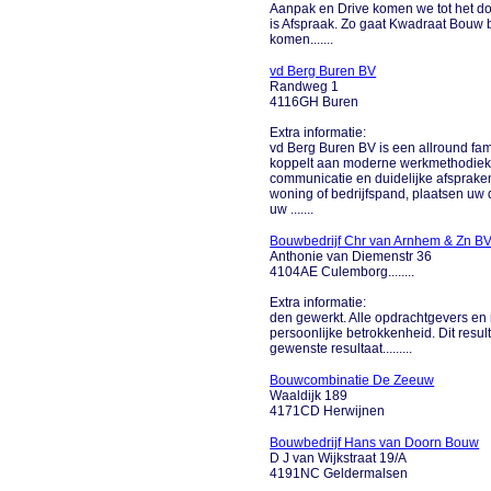
Aanpak en Drive komen we tot het do
is Afspraak. Zo gaat Kwadraat Bouw 
komen.......
vd Berg Buren BV
Randweg 1
4116GH Buren
Extra informatie:
vd Berg Buren BV is een allround fam
koppelt aan moderne werkmethodieken
communicatie en duidelijke afsprak
woning of bedrijfspand, plaatsen u
uw .......
Bouwbedrijf Chr van Arnhem & Zn B
Anthonie van Diemenstr 36
4104AE Culemborg........
Extra informatie:
den gewerkt. Alle opdrachtgevers en
persoonlijke betrokkenheid. Dit resul
gewenste resultaat.........
Bouwcombinatie De Zeeuw
Waaldijk 189
4171CD Herwijnen
Bouwbedrijf Hans van Doorn Bouw
D J van Wijkstraat 19/A
4191NC Geldermalsen