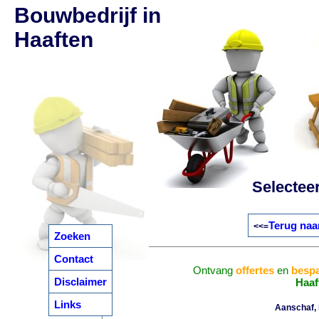
Bouwbedrijf in
Haaften
Selectee
Terug naa
<<=
Zoeken
Contact
Ontvang
offertes
en
bespa
Disclaimer
Haaf
Links
Aanschaf, i