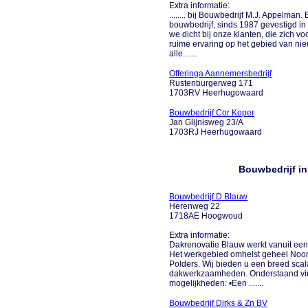
Extra informatie:
........ bij Bouwbedrijf M.J. Appelman
bouwbedrijf, sinds 1987 gevestigd i
we dicht bij onze klanten, die zich v
ruime ervaring op het gebied van ni
alle.......
Offeringa Aannemersbedrijf
Rustenburgerweg 171
1703RV Heerhugowaard
Bouwbedrijf Cor Koper
Jan Glijnisweg 23/A
1703RJ Heerhugowaard
Bouwbedrijf i
Bouwbedrijf D Blauw
Herenweg 22
1718AE Hoogwoud
Extra informatie:
Dakrenovatie Blauw werkt vanuit een
Het werkgebied omhelst geheel Noord
Polders. Wij bieden u een breed scal
dakwerkzaamheden. Onderstaand vind
mogelijkheden: •Een .......
Bouwbedrijf Dirks & Zn BV