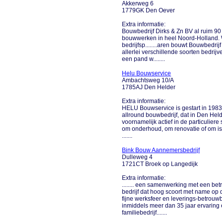
Akkerweg 6
1779GK Den Oever
Extra informatie:
Bouwbedrijf Dirks & Zn BV al ruim 90
bouwwerken in heel Noord-Holland. 
bedrijfsp........aren bouwt Bouwbedri
allerlei verschillende soorten bedrij
een pand w........
Helu Bouwservice
Ambachtsweg 10/A
1785AJ Den Helder
Extra informatie:
HELU Bouwservice is gestart in 1983 e
allround bouwbedrijf, dat in Den He
voornamelijk actief in de particulier
om onderhoud, om renovatie of om is
.......
Bink Bouw Aannemersbedrijf
Dulleweg 4
1721CT Broek op Langedijk
Extra informatie:
........ een samenwerking met een be
bedrijf dat hoog scoort met name op de
fijne werksfeer en leverings-betrou
inmiddels meer dan 35 jaar ervaring e
familiebedrijf.......