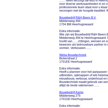
........ Neeft verzorgt uw klus in Hee
voor diverse werkzaamheden in en o
professionele team staat voor u klaa
verzorgen met de hoogste kwaliteit. Wi
Bouwbedrijf R&H Beers B.V.
Middenweg 494
1704 BM Heerhugowaard
Extra informatie:
Wie zijn wij Bouwbedrijf R&H Beers B
Middenweg 494 te Heerhugowaard. In
hoofd van........chtingen, wensen en
bewezen als betrouwbare partner in 
vormen. Verbouwen........
Weba Bouwtechniek
Bickerstraat 2
1701EE Heerhugowaard
Extra informatie:
Heeft u plannen voor het aanpassen 
uitbreiden, opknappen of iets hele
nieuwbouw, verbouw, onderhoud en 
Bouwtechniek maakt gebruik van een u
altijd de beste vakmensen .......
Bouwbedrijf Kamp
Middenweg 275
1701GD Heerhugowaard
Extra informatie: