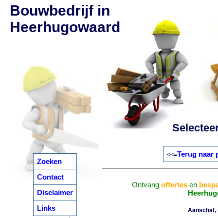
Bouwbedrijf in
Heerhugowaard
Selectee
Terug naar 
<<=
Zoeken
Contact
Ontvang
offertes
en
bespa
Disclaimer
Heerhug
Links
Aanschaf, i