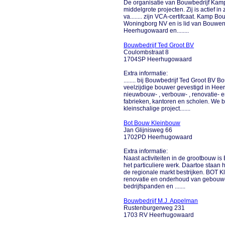
De organisatie van Bouwbedrijf Kamp 
middelgrote projecten. Zij is actief i
va........ zijn VCA-certifcaat. Kamp B
Woningborg NV en is lid van Bouwend
Heerhugowaard en........
Bouwbedrijf Ted Groot BV
Coulombstraat 8
1704SP Heerhugowaard
Extra informatie:
........ bij Bouwbedrijf Ted Groot BV 
veelzijdige bouwer gevestigd in Heer
nieuwbouw- , verbouw- , renovatie-
fabrieken, kantoren en scholen. W
kleinschalige project.......
Bot Bouw Kleinbouw
Jan Glijnisweg 66
1702PD Heerhugowaard
Extra informatie:
Naast activiteiten in de grootbouw i
het particuliere werk. Daartoe staan
de regionale markt bestrijken. BOT K
renovatie en onderhoud van gebouw
bedrijfspanden en .......
Bouwbedrijf M.J. Appelman
Rustenburgerweg 231
1703 RV Heerhugowaard