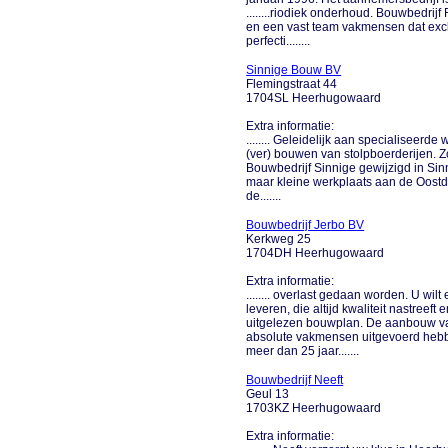
........riodiek onderhoud. Bouwbedrij
en een vast team vakmensen dat excl
perfecti........
Sinnige Bouw BV
Flemingstraat 44
1704SL Heerhugowaard
Extra informatie:
........ Geleidelijk aan specialiseerd
(ver) bouwen van stolpboerderijen. Z
Bouwbedrijf Sinnige gewijzigd in Sin
maar kleine werkplaats aan de Oostdi
de.......
Bouwbedrijf Jerbo BV
Kerkweg 25
1704DH Heerhugowaard
Extra informatie:
........ overlast gedaan worden. U wi
leveren, die altijd kwaliteit nastreef
uitgelezen bouwplan. De aanbouw van
absolute vakmensen uitgevoerd hebb
meer dan 25 jaar.......
Bouwbedrijf Neeft
Geul 13
1703KZ Heerhugowaard
Extra informatie: