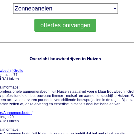
Overzicht bouwbedrijven in Huizen
bedrijf Grolle
estraat 77
1RA Huizen
a informatie:
professionele aannemersbedrijf uit Huizen staat altijd voor u klaar Bouwbedrijf Grol
w professionele en betrouwbare timmer-, metsel- en aannemersbedrijf te Huizen. W
 een actieve en ervaren partner in verschillende bouwprojecten in de regio. Bij dez
ecten zetten wij onze ervaring en expertise in met als doel het behalen van .......
os Aannemersbedrijf
tergo 29
4JM Huizen
a informatie:
s Aannemersbedrijf uit Huizen is een ervaren bedrijf dat bekend staat om zijn