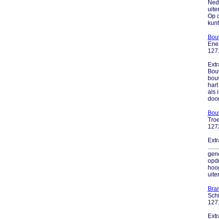
Nede
uite
Op d
kunt 
Bou
Ene
127
Extr
Bouw
bouw
hart
als 
door
Bou
Troe
127
Extr
....
gene
opdr
hoog
uiters
Bra
Schi
127
Extr