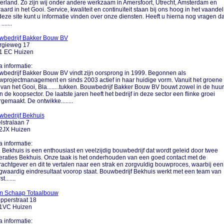
rland. Zo zijn wij onder andere werkzaam in Amersfoort, Utrecht, Amsterdam en
raard in het Gooi. Service, kwaliteit en continuïteit staan bij ons hoog in het vaandel
eze site kunt u informatie vinden over onze diensten. Heeft u hierna nog vragen d
.......
wbedrijf Bakker Bouw BV
rgieweg 17
1 EC Huizen
a informatie:
bedrijf Bakker Bouw BV vindt zijn oorsprong in 1999. Begonnen als
projectmanagement en sinds 2003 actief in haar huidige vorm. Vanuit het groene
 van het Gooi, Bla........tukken. Bouwbedrijf Bakker Bouw BV bouwt zowel in de huur
in de koopsector. De laatste jaren heeft het bedrijf in deze sector een flinke groei
gemaakt. De ontwikke........
wbedrijf Bekhuis
lstralaan 7
2JX Huizen
a informatie:
.... Bekhuis is een enthousiast en veelzijdig bouwbedrijf dat wordt geleid door twee
raties Bekhuis. Onze taak is het onderhouden van een goed contact met de
achtgever en dit te vertalen naar een strak en zorgvuldig bouwproces, waarbij een
waardig eindresultaat voorop staat. Bouwbedrijf Bekhuis werkt met een team van
t.......
m Schaap Totaalbouw
pperstraat 18
1VC Huizen
a informatie: