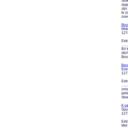
Slok
opge
zij
te z
zowel
Bouw
Mid
127
Extr
....
BV k
stic
Bouw
Bou
Ene
127
Extr
....
omst
gebi
staa
K v
Spui
127
Extr
Met