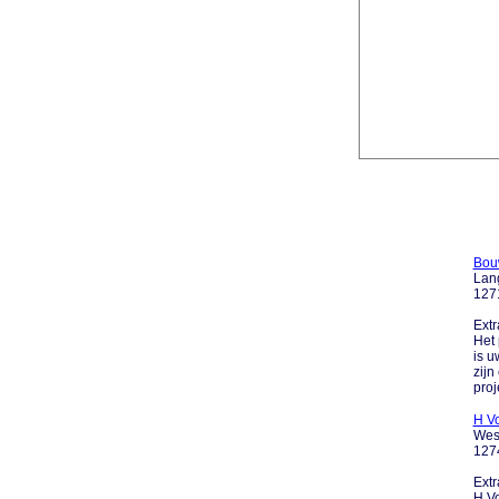
Bouw
Lang
127
Extr
Het 
is u
zijn
proj
H V
Wes
127
Extr
H Vo