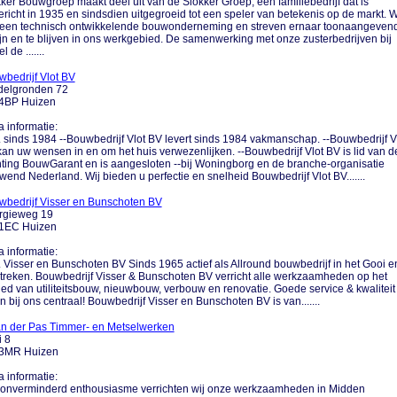
ker Bouwgroep maakt deel uit van de Slokker Groep, een familiebedrijf dat is
richt in 1935 en sindsdien uitgegroeid tot een speler van betekenis op de markt. W
n een technisch ontwikkelende bouwonderneming en streven ernaar toonaangeven
ijn en te blijven in ons werkgebied. De samenwerking met onze zusterbedrijven bij
 de .......
bedrijf Vlot BV
delgronden 72
4BP Huizen
a informatie:
.... sinds 1984 --Bouwbedrijf Vlot BV levert sinds 1984 vakmanschap. --Bouwbedrijf V
an uw wensen in en om het huis verwezenlijken. --Bouwbedrijf Vlot BV is lid van d
hting BouwGarant en is aangesloten --bij Woningborg en de branche-organisatie
end Nederland. Wij bieden u perfectie en snelheid Bouwbedrijf Vlot BV.......
wbedrijf Visser en Bunschoten BV
rgieweg 19
1EC Huizen
a informatie:
.... Visser en Bunschoten BV Sinds 1965 actief als Allround bouwbedrijf in het Gooi e
reken. Bouwbedrijf Visser & Bunschoten BV verricht alle werkzaamheden op het
ed van utiliteitsbouw, nieuwbouw, verbouw en renovatie. Goede service & kwaliteit
n bij ons centraal! Bouwbedrijf Visser en Bunschoten BV is van.......
an der Pas Timmer- en Metselwerken
 8
3MR Huizen
a informatie:
 onverminderd enthousiasme verrichten wij onze werkzaamheden in Midden