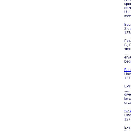
spec
onze
U ku
mets
Bou
Slot
127
Extr
Bij 
stel
....
erva
begin
Bouw
Hav
127
Extr
....
dive
kwal
erva
Slo
Lin
127
Extr