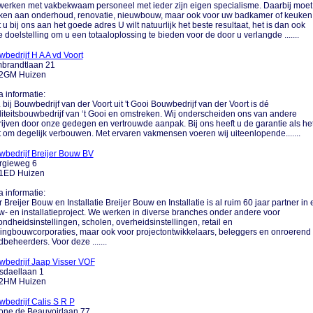
werken met vakbekwaam personeel met ieder zijn eigen specialisme. Daarbij moet
ken aan onderhoud, renovatie, nieuwbouw, maar ook voor uw badkamer of keuken
 u bij ons aan het goede adres U wilt natuurlijk het beste resultaat, het is dan ook
 doelstelling om u een totaaloplossing te bieden voor de door u verlangde .......
bedrijf H A A vd Voort
brandtlaan 21
2GM Huizen
a informatie:
.... bij Bouwbedrijf van der Voort uit 't Gooi Bouwbedrijf van der Voort is dé
iteitsbouwbedrijf van ‘t Gooi en omstreken. Wij onderscheiden ons van andere
ijven door onze gedegen en vertrouwde aanpak. Bij ons heeft u de garantie als he
 om degelijk verbouwen. Met ervaren vakmensen voeren wij uiteenlopende.......
bedrijf Breijer Bouw BV
rgieweg 6
1ED Huizen
a informatie:
 Breijer Bouw en Installatie Breijer Bouw en Installatie is al ruim 60 jaar partner in 
- en installatieproject. We werken in diverse branches onder andere voor
ndheidsinstellingen, scholen, overheidsinstellingen, retail en
ngbouwcorporaties, maar ook voor projectontwikkelaars, beleggers en onroerend
beheerders. Voor deze .......
wbedrijf Jaap Visser VOF
sdaellaan 1
2HM Huizen
bedrijf Calis S R P
one de Beauvoirlaan 77