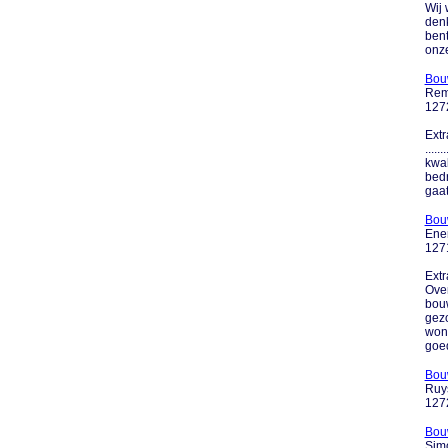
Wij 
den
bent
onze
Bouw
Rem
127
Extr
....
kwal
bedr
gaat
Bouw
Ene
127
Extr
Over
bouw
gezo
woni
goed
Bou
Ruy
127
Bouw
Sim