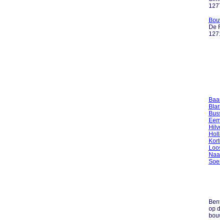
127
Bou
De R
127
Baa
Bla
Bus
Eem
Hil
Hol
Kor
Loo
Naa
Soe
Bent
op d
bou