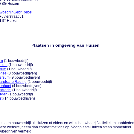
7BG Huizen
wbedrijf Gebr Rebel
uyterstraat 51
1ST Huizen
Plaatsen in omgeving van Huizen
rn
(1 bouwbedrijf)
ricum
(1 bouwbedrijf)
sum
(1 bouwbedrijf)
nes
(3 bouwbedrijven)
versum
(9 bouwbedrijven)
landsche Rading
(1 bouwbedrijf)
tenhoef
(4 bouwbedrijven)
sdrecht
(1 bouwbedrijf)
rden
(1 bouwbedrijf)
st
(14 bouwbedrijven)
 u een bouwbedrijf uit Huizen of elders en wilt u bouwbedrijf activiteiten aanbiede
eze website, neem dan contact met ons op. Voor plaats Huizen staan momenteel 
wbedrijven vermeld.