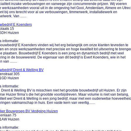
ialiteit inzake verbouwingen en vanwege zijn concurrerende prijzen. Wij voeren
 werkzaamheden vooral uit in de omgeving het Gooi, Amsterdam, Almere en Utrec
nt bij ons terecht voor al uw verbouwingen, timmerwerk, installatiewerk en
elwerk. Van .......
wbedrijf E Koenders
plaats 15
5DH Huizen
a informatie:
Bouwbedrijf E Koenders vinden wij het erg belangrijk om onze klanten tevreden te
len en onze werkzaamheden met precisie en hoge kwaliteit tot uitvoering te brenge
....e plaatsen. Bouwbedrijf E Koenders is een jong en dynamisch bedrijf met veel
ring in de bouwwereld. De eigenaar van dit bedrijf is Evert Koenders, wie in het
 van ........
bedrijf Drent & Welling BV
enstraat 305
1GD Huizen
a informatie:
.... Drent & Welling BV is misschien niet het grootste bouwbedrijf uit Huizen. Er zijn
rse Huizer firma’s die het grootste voorbijstreven. Maar volume is niet van belang,
iteit wel Drent & Welling is een jong bedrijf, maar met een ouderwetse hoeveelhei
ringen vakmanschap in huis. Een vaste kern van veertig.......
kker Bouwgroep BV Vestiging Huizen
denlaan 75
1AW Huizen
a informatie: