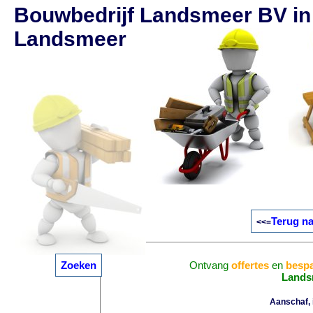
Bouwbedrijf Landsmeer BV in
Landsmeer
Terug na
<<=
Zoeken
Ontvang
offertes
en
bespa
Lands
Aanschaf, i