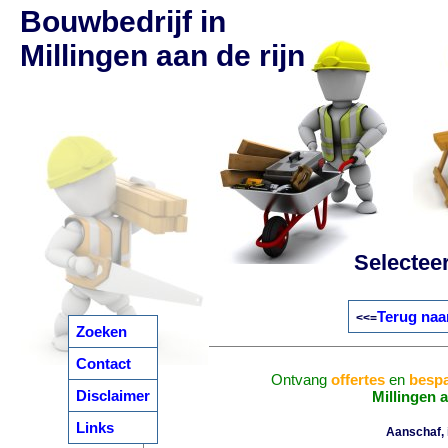
Bouwbedrijf in
Millingen aan de rijn
Selectee
Terug naa
<<=
Zoeken
Contact
Ontvang
offertes
en
bespa
Disclaimer
Millingen a
Links
Aanschaf, i