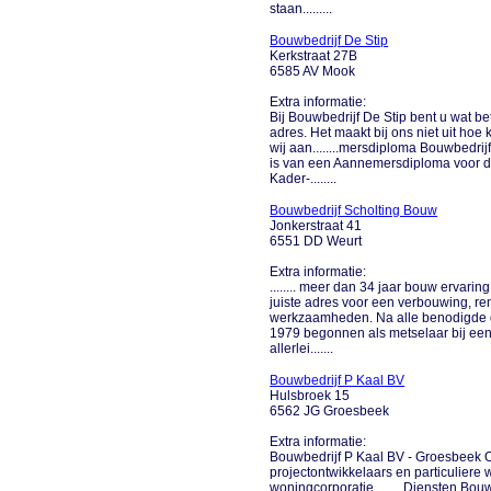
staan.........
Bouwbedrijf De Stip
Kerkstraat 27B
6585 AV Mook
Extra informatie:
Bij Bouwbedrijf De Stip bent u wat b
adres. Het maakt bij ons niet uit hoe
wij aan........mersdiploma Bouwbedrijf 
is van een Aannemersdiploma voor de 
Kader-........
Bouwbedrijf Scholting Bouw
Jonkerstraat 41
6551 DD Weurt
Extra informatie:
........ meer dan 34 jaar bouw ervari
juiste adres voor een verbouwing, 
werkzaamheden. Na alle benodigde d
1979 begonnen als metselaar bij een k
allerlei.......
Bouwbedrijf P Kaal BV
Hulsbroek 15
6562 JG Groesbeek
Extra informatie:
Bouwbedrijf P Kaal BV - Groesbeek O
projectontwikkelaars en particuliere 
woningcorporatie........ Diensten Bou