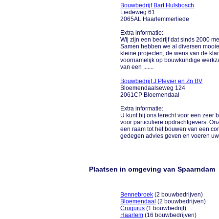
Bouwbedrijf Bart Hulsbosch
Liedeweg 61
2065AL Haarlemmerliede
Extra informatie:
Wij zijn een bedrijf dat sinds 2000 
Samen hebben we al diversen mooie p
kleine projecten, de wens van de klan
voornamelijk op bouwkundige werkza
van een .......
Bouwbedrijf J Plevier en Zn BV
Bloemendaalseweg 124
2061CP Bloemendaal
Extra informatie:
U kunt bij ons terecht voor een zeer
voor particuliere opdrachtgevers. O
een raam tot het bouwen van een co
gedegen advies geven en voeren uw 
Plaatsen in omgeving van Spaarndam
Bennebroek
(2 bouwbedrijven)
Bloemendaal
(2 bouwbedrijven)
Cruquius
(1 bouwbedrijf)
Haarlem
(16 bouwbedrijven)