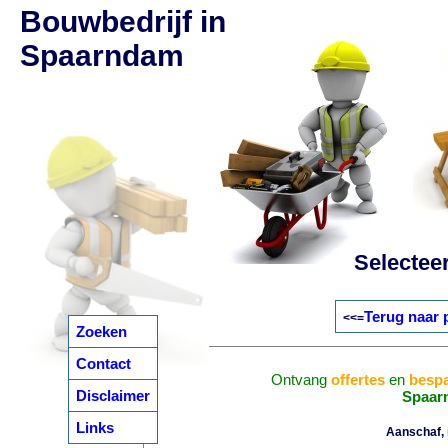
Bouwbedrijf in
Spaarndam
Selectee
Terug naar 
<<=
Zoeken
Contact
Ontvang
offertes
en
bespa
Disclaimer
Spaar
Links
Aanschaf, i