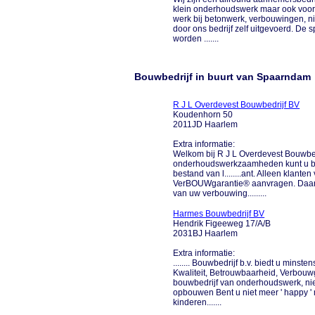
klein onderhoudswerk maar ook voor
werk bij betonwerk, verbouwingen
door ons bedrijf zelf uitgevoerd. De 
worden .......
Bouwbedrijf in buurt van Spaarndam
R J L Overdevest Bouwbedrijf BV
Koudenhorn 50
2011JD Haarlem
Extra informatie:
Welkom bij R J L Overdevest Bouwbedr
onderhoudswerkzaamheden kunt u bij
bestand van l........ant. Alleen kla
VerBOUWgarantie® aanvragen. Daarme
van uw verbouwing.........
Harmes Bouwbedrijf BV
Hendrik Figeeweg 17/A/B
2031BJ Haarlem
Extra informatie:
........ Bouwbedrijf b.v. biedt u mins
Kwaliteit, Betrouwbaarheid, Verbou
bouwbedrijf van onderhoudswerk, ni
opbouwen Bent u niet meer ' happy '
kinderen.......