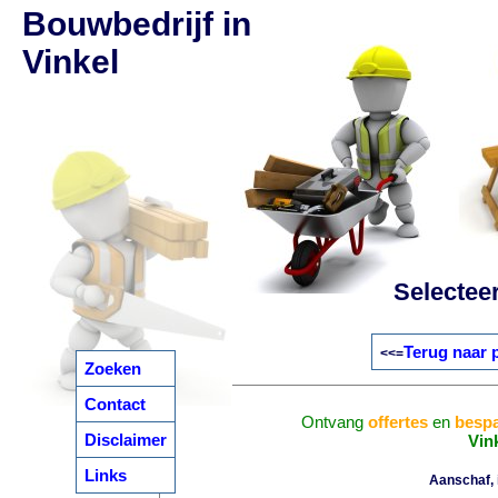
Bouwbedrijf in
Vinkel
Selectee
Terug naar 
<<=
Zoeken
Contact
Ontvang
offertes
en
bespa
Disclaimer
Vin
Links
Aanschaf, i