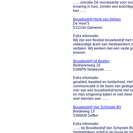
........unicatie Dé voorwaarde voor s
ervaring in huis, zonder een kracht
kan........
Bouwbedrijf Henk van Alphen
De Hoef 5
5311GH Gameren
Extra informatie:
Wij zijn een flexibel bouwbedrijf me
vakkundige team van medewerkers is 
vertalen. Wij werken met een vaste 
leveren.
Bouwbedrijf vd Beeten
Bedrijvenweg 16
5388PN Nistelrode........
Extra informatie:
ginaliteit, kwaliteit en helderheid. 
communicatie is de basis van gedeg
roer van een bouwbedrijf komt niet va
en mijn omgeving kijken er niet mee
veel mensen aan.........
Bouwbedrijf Van Schijndel BV
Bredeweg 13
5386KM Geffen
Extra informatie:
........ bij Bouwbedrijf Van Schijnde
medewerkers actief in de bouw en ont