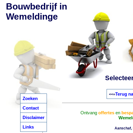
Bouwbedrijf in
Wemeldinge
Selectee
Terug na
<<=
Zoeken
Contact
Ontvang
offertes
en
bespa
Disclaimer
Wemel
Links
Aanschaf, i