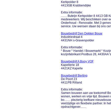
Kerkpolder 8
4413GB Krabbendijke
Extra informatie:
........ Buteijn Kerkpolder 8 4413 GB 
medewerkers. Wij beschikken over ee
Onderhoud - Renovatie. Met 3 generat
service. Uw wensen staan bij ons centr
Bouwbedrijf Den Dekker Bouw
Industriestraat 4
4431NH s-Gravenpolder
Extra informatie:
* Bouw * Handel / Bouwmarkt * Kozijn
kozijnfabrikant Postbus 26, 4430AA 
Bouwbedrijf A Booy VOF
Kapellerie 18
4421KZ Kapelle
Bouwbedrijf Berting
De Poort 23
4411PB Rilland
Extra informatie:
Samen bouwen aan uw toekomst! Bouw
wonen, werken en vrije tijd. Bouwen 
bo........ plezierig leefbare nieuwbou
veelzijdige en flexibele partner. In h
opdrachtgever........