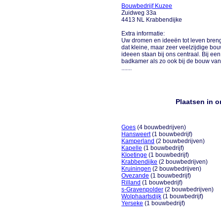
Bouwbedrijf Kuzee
Zuidweg 33a
4413 NL Krabbendijke
Extra informatie:
Uw dromen en ideeën tot leven breng
dat kleine, maar zeer veelzijdige bo
ideeen staan bij ons centraal. Bij e
badkamer als zo ook bij de bouw van
.......
Plaatsen in 
Goes
(4 bouwbedrijven)
Hansweert
(1 bouwbedrijf)
Kamperland
(2 bouwbedrijven)
Kapelle
(1 bouwbedrijf)
Kloetinge
(1 bouwbedrijf)
Krabbendijke
(2 bouwbedrijven)
Kruiningen
(2 bouwbedrijven)
Ovezande
(1 bouwbedrijf)
Rilland
(1 bouwbedrijf)
s-Gravenpolder
(2 bouwbedrijven)
Wolphaartsdijk
(1 bouwbedrijf)
Yerseke
(1 bouwbedrijf)