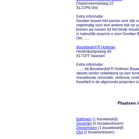
Diepenveenseweg 22
8121PN Olst
Extra informatie:
Gooiker bouwt met passie voor zijn va
regelmatig voor een andere kijk op 
komen we samen tot het beste resultaa
is natuurlijk waarom u voor Gooiker
Om .......
Bouwbedrijf R Holtman
Hertenkampsweg 40
8171PT Vaassen
Extra informatie:
........ bij Bouwbedrijf R Holtman Bouw
steeds verder ontwikkeld op een funda
nieuwbouw, renovatie, verbouw, ond
Kwaliteit in de afgeronde projecten is 
Plaatsen 
Bathmen
(1 bouwbedrijf)
Deventer
(5 bouwbedrijven)
Diepenveen
(1 bouwbedrijf)
Olst
(2 bouwbedrijven)