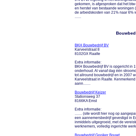
gekomen, is afgesproken dat het btw-
en herstel van bestaande woningen (ou
de arbeidskosten van 21% naar 6% wo
.......
Bouwbedri
BKH Bouwbedrijf BV
Karveelstraat 8
8102GX Raalte
Extra informatie:
BKH Bouwbedrijf BV is opgericht in 
onderhoud. Al vanaf dag één stroomde
tot allround bouwbedrijf en in 2007
Karveelstraat in Raalte. Kenmerkend
aann........
Bouwbedrijf Keizer
Stationsweg 37
8166KA Emst
Extra informatie:
........ (site wordt hier nog op aange
een aannemersbedrijf gevestigd in Ems
inmiddels uitgegroeid, met de vereis
werknemers, volledig ingerichte werkp
Bouwbedrijf Gooiker Bouwt