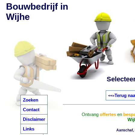
Bouwbedrijf in
Wijhe
Selectee
Terug naa
<<=
Zoeken
Contact
Ontvang
offertes
en
bespa
Disclaimer
Wij
Links
Aanschaf, i