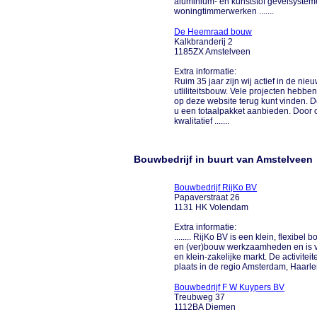
aluminium- en kunststof gevelsyst
woningtimmerwerken .......
De Heemraad bouw
Kalkbranderij 2
1185ZX Amstelveen
Extra informatie:
Ruim 35 jaar zijn wij actief in de ni
utliliteitsbouw. Vele projecten hebb
op deze website terug kunt vinden. Do
u een totaalpakket aanbieden. Door on
kwalitatief .......
Bouwbedrijf in buurt van Amstelveen
Bouwbedrijf RijKo BV
Papaverstraat 26
1131 HK Volendam
Extra informatie:
........ RijKo BV is een klein, flexibe
en (ver)bouw werkzaamheden en is vo
en klein-zakelijke markt. De activite
plaats in de regio Amsterdam, Haarle
Bouwbedrijf F W Kuypers BV
Treubweg 37
1112BA Diemen