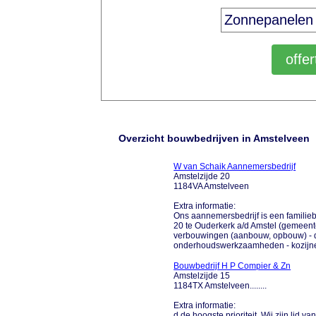
Overzicht bouwbedrijven in Amstelveen
W van Schaik Aannemersbedrijf
Amstelzijde 20
1184VA Amstelveen
Extra informatie:
Ons aannemersbedrijf is een familieb
20 te Ouderkerk a/d Amstel (gemeente 
verbouwingen (aanbouw, opbouw) - d
onderhoudswerkzaamheden - kozijnen (h
Bouwbedrijf H P Compier & Zn
Amstelzijde 15
1184TX Amstelveen........
Extra informatie:
d de hoogste prioriteit. Wij zijn li