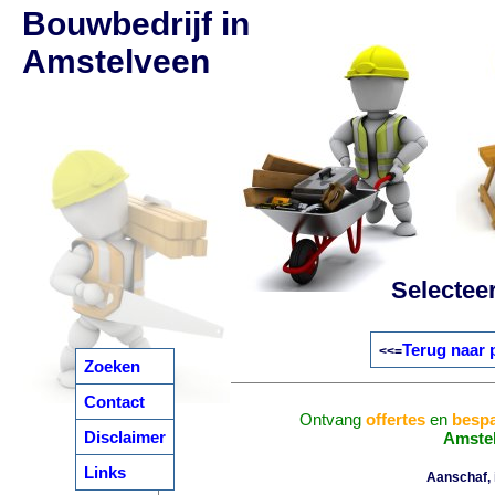
Bouwbedrijf in
Amstelveen
Selectee
Terug naar 
<<=
Zoeken
Contact
Ontvang
offertes
en
bespa
Disclaimer
Amste
Links
Aanschaf, i