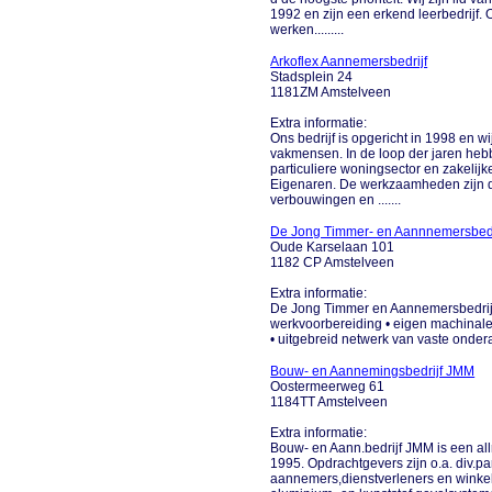
1992 en zijn een erkend leerbedrijf. 
werken.........
Arkoflex Aannemersbedrijf
Stadsplein 24
1181ZM Amstelveen
Extra informatie:
Ons bedrijf is opgericht in 1998 en 
vakmensen. In de loop der jaren heb
particuliere woningsector en zakelij
Eigenaren. De werkzaamheden zijn di
verbouwingen en .......
De Jong Timmer- en Aannnemersbedri
Oude Karselaan 101
1182 CP Amstelveen
Extra informatie:
De Jong Timmer en Aannemersbedrijf B
werkvoorbereiding • eigen machinale w
• uitgebreid netwerk van vaste onder
Bouw- en Aannemingsbedrijf JMM
Oostermeerweg 61
1184TT Amstelveen
Extra informatie:
Bouw- en Aann.bedrijf JMM is een all
1995. Opdrachtgevers zijn o.a. div.pa
aannemers,dienstverleners en winke