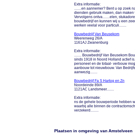
Extra informatie:
........en aannemer? Bent u op zoek 
diensten gebruik maken, dan maken 
Vervolgens ontva........elen, stukador
bouwbedrijf en kunnen wij u een ze
werken veelal voor particuli........
Bouwbedrijf Van Beusekom
Weerenweg 26/A
1161AJ Zwanenburg
Extra informatie:
........ Bouwbedrijf Van Beusekom Bou
sinds 1918 in Noord Holland actief 
personeel en de totaal- verbouw moge
aanbouw tot nieuwbouw. Van Bedrijfsha
aanwezig........
Bouwbedrijf Fa S Hartog en Zn
Noordeinde 89/A
1121AC Landsmeer........
Extra informatie:
ns de gehele bouwperiode hebben wij
waarbij alle binnen de contractomschr
verzekerd.........
Plaatsen in omgeving van Amstelveen