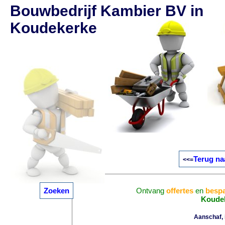
Bouwbedrijf Kambier BV in
Koudekerke
Terug na
<<=
Zoeken
Ontvang
offertes
en
bespa
Koude
Aanschaf, i